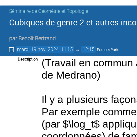
Séminaire de Géométrie et Topologie
Cubiques de genre 2 et autres inco
par
Benoît Bertrand
mardi 19 nov. 2024, 11:15
→
12:15
Europe/Paris
Description
(Travail en commun 
de Medrano)
Il y a plusieurs façon
Par exemple comme l
(par $\log_t$ appli
coordonnées) de fami