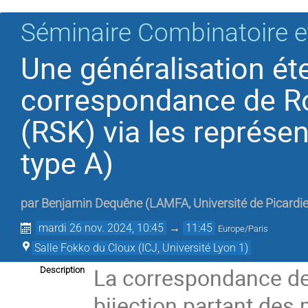
Séminaire Combinatoire e
Une généralisation ét
correspondance de R
(RSK) via les représe
type A)
par
Benjamin Dequêne
(
LAMFA, Université de Picardi
mardi 26 nov. 2024, 10:45
→
11:45
Europe/Paris
Salle Fokko du Cloux (ICJ, Université Lyon 1)
La correspondance de
Description
bijection partant des 