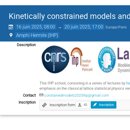
Kinetically constrained models and
16 juin 2025, 08:00
→
20 juin 2025, 17:00
Europe/Paris
Amphi Hermite (IHP)
Description
This IHP school, consisting in a series of lectures by
Iv
emphasis on the classical lattice statistical physics vie
Contact
constainedmodels2025ihp@gmail.com
Inscription
Inscription form
45
Inscription