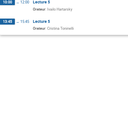
Lecture 5
10:00
→
12:00
Orateur
:
Ivailo Hartarsky
Lecture 5
13:45
→
15:45
Orateur
:
Cristina Toninelli