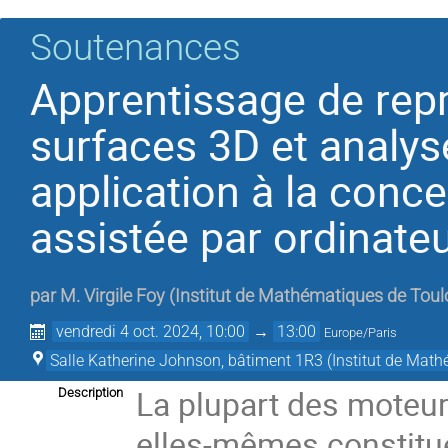
Soutenances
Apprentissage de rep
surfaces 3D et analys
application à la conc
assistée par ordinate
par
M.
Virgile Foy
(
Institut de Mathématiques de Tou
vendredi 4 oct. 2024, 10:00
→
13:00
Europe/Paris
Salle Katherine Johnson, bâtiment 1R3 (Institut de Mat
La plupart des moteur
Description
elles-mêmes constitué