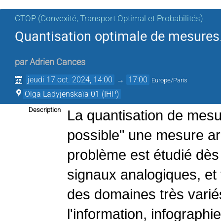
CTOP (Convexité, Transport Optimal et Probabilités)
Quantisation optimale de mesures
par
Adrien Cances
jeudi 17 oct. 2024, 14:00
→
17:00
Europe/Paris
Olga Ladyjenskaïa 01 (IHP)
Description
La quantisation de mesur
possible" une mesure arb
problème est étudié dès
signaux analogiques, et 
des domaines très varié
l'information, infographi