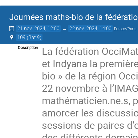
Journées maths-bio de la fédérati
21 nov. 2024, 12:00
→
22 nov. 2024, 14:00
Europe/Paris
109 (Bat 9)
La fédération OcciMa
Description
et Indyana la premièr
bio » de la région Occ
22 novembre à l’IMAG 
mathématicien.ne.s, p
amorcer les discussio
sessions de paires d’
des différents domai