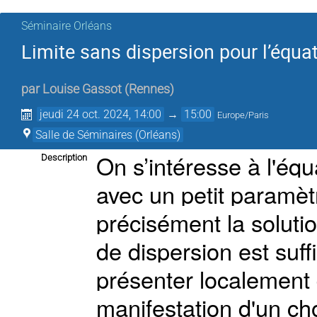
Séminaire Orléans
Limite sans dispersion pour l’équ
par
Louise Gassot
(
Rennes
)
jeudi 24 oct. 2024, 14:00
→
15:00
Europe/Paris
Salle de Séminaires (Orléans)
On s’intéresse à l'éq
Description
avec un petit paramèt
précisément la soluti
de dispersion est suff
présenter localement 
manifestation d'un cho