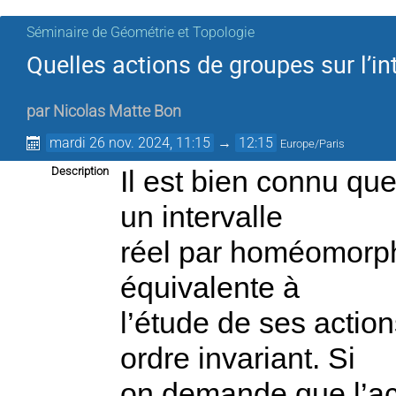
Séminaire de Géométrie et Topologie
Quelles actions de groupes sur l’int
par
Nicolas Matte Bon
mardi 26 nov. 2024, 11:15
→
12:15
Europe/Paris
Description
Il est bien connu qu
un intervalle
réel par homéomorphi
équivalente à
l’étude de ses actio
ordre invariant. Si
on demande que l’act