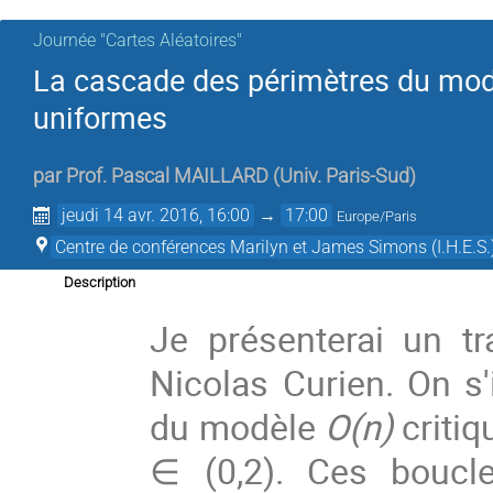
Journée "Cartes Aléatoires"
La cascade des périmètres du modè
uniformes
par
Prof.
Pascal MAILLARD
(
Univ. Paris-Sud
)
jeudi 14 avr. 2016, 16:00
→
17:00
Europe/Paris
Centre de conférences Marilyn et James Simons (I.H.E.S.
Description
Je présenterai un t
Nicolas Curien. On s
du modèle
O(n)
critiq
∈ (0,2). Ces boucl