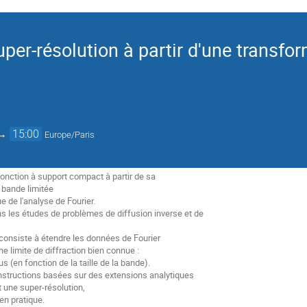
per-résolution à partir d'une transfo
→
15:00
Europe/Paris
fonction à support compact à partir de sa
 bande limitée
 de l'analyse de Fourier.
s les études de problèmes de diffusion inverse et de
 consiste à étendre les données de Fourier
e limite de diffraction bien connue :
ous (en fonction de la taille de la bande).
onstructions basées sur des extensions analytiques
 une super-résolution,
en pratique.