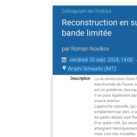
Colloquium de l'Institut
Reconstruction en su
bande limitée
par
Roman Novikov
vendredi 20 sept. 2024, 14:00
Amphi Schwartz (IMT)
La reconstruction d'une 
Description
transformée de Fourier à
est un problème classique
Il se pose également dan
source inverse.
L'approche naturelle, qui
simplement par zéro, a un
les petits détails sont fl
D'un autre côté, les rec
atteignent théoriquement
mais sont très instables 