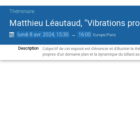
Théminaire
Matthieu Léautaud, "Vibrations prop
lundi 8 avr. 2024, 15:30
→
16:00
Europe/Paris
L'objectif de cet exposé est d'énoncer et d'illustrer le 
Description
propres d'un domaine plan et la dynamique du billard a