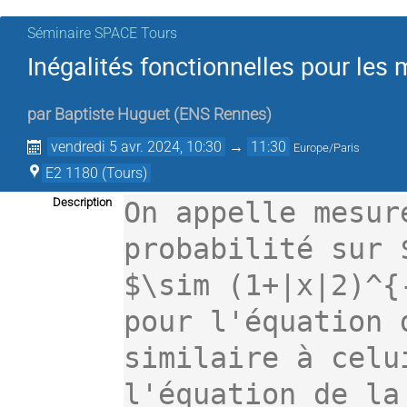
Séminaire SPACE Tours
Inégalités fonctionnelles pour les
par
Baptiste Huguet
(
ENS Rennes
)
vendredi 5 avr. 2024, 10:30
→
11:30
Europe/Paris
E2 1180 (Tours)
Description
On appelle mesur
probabilité sur 
$\sim (1+|x|2)^{
pour l'équation 
similaire à celu
l'équation de la