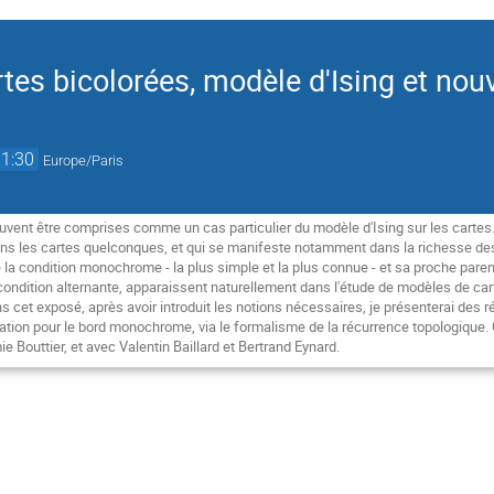
tes bicolorées, modèle d'Ising et nou
11:30
Europe/Paris
uvent être comprises comme un cas particulier du modèle d'Ising sur les cartes
ans les cartes quelconques, et qui se manifeste notamment dans la richesse des
 la condition monochrome - la plus simple et la plus connue - et sa proche paren
 condition alternante, apparaissent naturellement dans l'étude de modèles de car
 cet exposé, après avoir introduit les notions nécessaires, je présenterai des ré
ration pour le bord monochrome, via le formalisme de la récurrence topologique. 
e Bouttier, et avec Valentin Baillard et Bertrand Eynard.