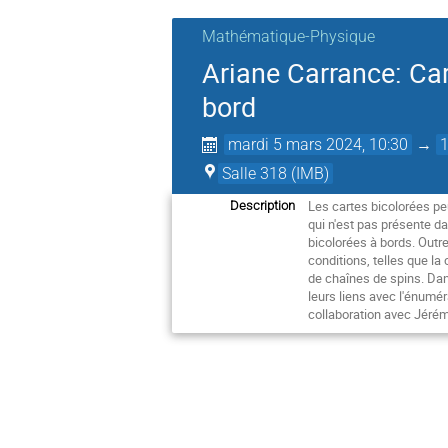
Mathématique-Physique
Ariane Carrance: Car
bord
mardi 5 mars 2024, 10:30
→
Salle 318 (IMB)
Les cartes bicolorées pe
Description
qui n'est pas présente d
bicolorées à bords. Outre
conditions, telles que la
de chaînes de spins. Dans
leurs liens avec l'énumé
collaboration avec Jérémi