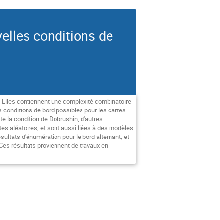
velles conditions de
. Elles contiennent une complexité combinatoire
 conditions de bord possibles pour les cartes
te la condition de Dobrushin, d'autres
tes aléatoires, et sont aussi liées à des modèles
sultats d'énumération pour le bord alternant, et
Ces résultats proviennent de travaux en