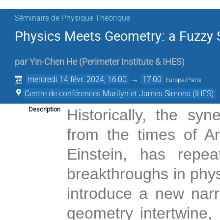
Séminaire de Physique Théorique
Physics Meets Geometry: a Fuzzy 
par
Yin-Chen He
(
Perimeter Institute & IHES
)
mercredi 14 févr. 2024, 16:00
→
17:00
Europe/Paris
Centre de conférences Marilyn et James Simons (IHES)
Description
Historically, the s
from the times of A
Einstein, has repea
breakthroughs in physi
introduce a new nar
geometry intertwine, 