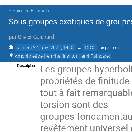
Séminaire Bourbaki
Sous-groupes exotiques de groupe
par
Olivier Guichard
samedi 27 janv. 2024, 14:30
→
15:30
Europe/Paris
Amphithéâtre Hermite (Institut Henri Poincaré)
Les groupes hyperbol
Description
propriétés de finitude
tout à fait remarquab
torsion sont des
groupes fondamentaux
revêtement universel 