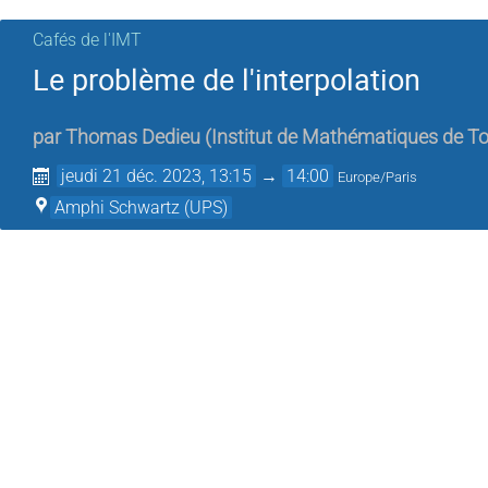
Cafés de l'IMT
Le problème de l'interpolation
par
Thomas Dedieu
(
Institut de Mathématiques de T
jeudi 21 déc. 2023, 13:15
→
14:00
Europe/Paris
Amphi Schwartz (UPS)