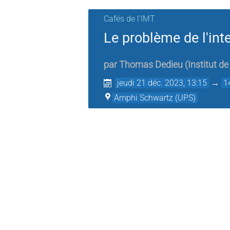
Cafés de l'IMT
Le problème de l'int
par
Thomas Dedieu
(
Institut 
jeudi 21 déc. 2023, 13:15
→
1
Amphi Schwartz (UPS)