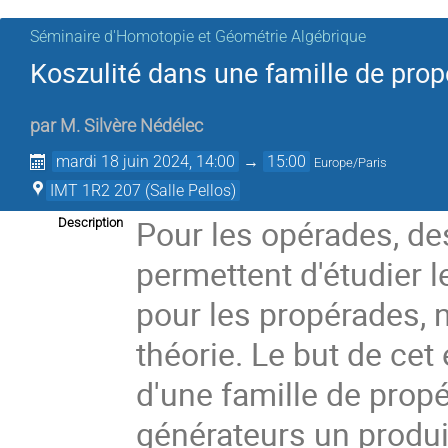
Séminaire d'Homotopie et Géométrie Algébrique
Koszulité dans une famille de pro
par
M.
Silvère Nédélec
mardi 18 juin 2024, 14:00
→
15:00
Europe/Paris
IMT 1R2 207 (Salle Pellos)
Pour les opérades, de
Description
permettent d'étudier l
pour les propérades, 
théorie. Le but de cet 
d'une famille de prop
générateurs un produit