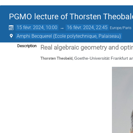
PGMO lecture of Thorsten Theobal
15 févr. 2024, 10:00
→
16 févr. 2024, 22:45
Europe/Paris
Amphi Becquerel (Ecole polytechnique, Palaiseau)
Description
Real algebraic geometry and opti
Thorsten Theobald,
Goethe-Universität Frankfurt 