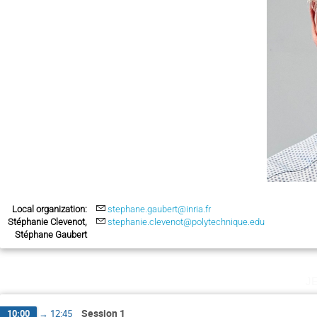
Local organization:
stephane.gaubert@inria.fr
Stéphanie Clevenot,
stephanie.clevenot@polytechnique.edu
Stéphane Gaubert
j
Session 1
10:00
→
12:45