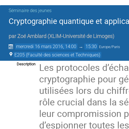
Séminaire des jeunes
Cryptographie quantique et applica
par
Zoé Amblard
(
XLIM-Université de Limoges
)
mercredi 16 mars 2016, 14:00
→
15:30
Europe/Paris
E205 (Faculté des sciences et Techniques)
Les protocoles d’échan
Description
cryptographie pour gén
utilisées lors du chif
rôle crucial dans la s
leur compromission pe
d’espionner toutes le