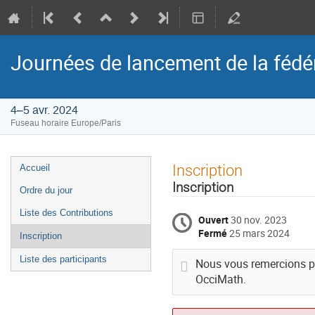
Journées de lancement de la fédé
4–5 avr. 2024
Fuseau horaire Europe/Paris
Menu
Inscription
Accueil
de
Inscription
Ordre du jour
l'événement
Liste des Contributions
Ouvert
30 nov. 2023
Fermé
25 mars 2024
Inscription
Liste des participants
Nous vous remercions po
OcciMath.