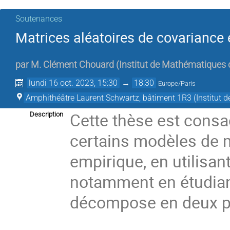
Soutenances
Matrices aléatoires de covariance e
par
M.
Clément Chouard
(
Institut de Mathématiques 
lundi 16 oct. 2023, 15:30
→
18:30
Europe/Paris
Amphithéâtre Laurent Schwartz, bâtiment 1R3 (Institut
Cette thèse est consa
Description
certains modèles de m
empirique, en utilisan
notamment en étudiant
décompose en deux pa