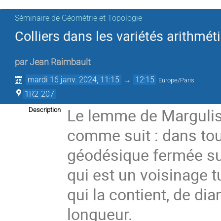
Séminaire de Géométrie et Topologie
Colliers dans les variétés arithmét
par
Jean Raimbault
mardi 16 janv. 2024, 11:15
→
12:15
Europe/Paris
1R2-207
Le lemme de Margulis
Description
comme suit : dans tou
géodésique fermée su
qui est un voisinage 
qui la contient, de di
longueur.