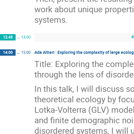
work about unique properti
systems.
P
12:45
→
14:00
Ada Altieri : Exploring the complexity of large ecol
14:00
→
15:00
Title: Exploring the compl
through the lens of disord
In this talk, I will discus
theoretical ecology by foc
Lotka-Volterra (GLV) mode
and finite demographic noi
disordered systems, I will u