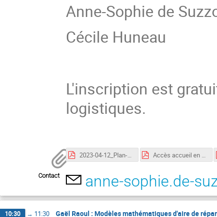
Anne-Sophie de Suzz
Cécile Huneau
L'inscription est grat
logistiques.
2023-04-12_Plan-Masse-General_Projets_en_cours-A0-1-2000.pdf
Accès accueil en voiture et par transport copie.pdf
Contact
anne-sophie.de-su
Gaël Raoul : Modèles mathématiques d'aire de répar
10:30
→
11:30