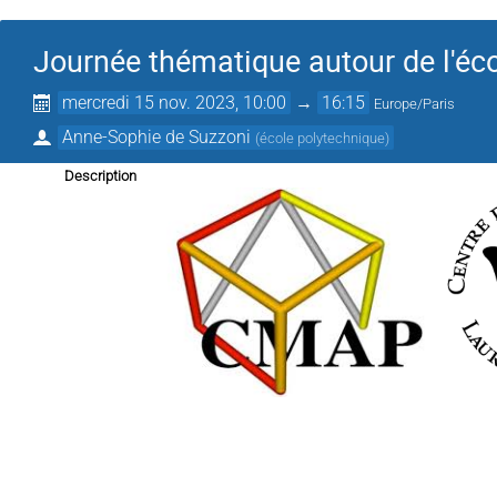
Journée thématique autour de l'éc
mercredi 15 nov. 2023, 10:00
→
16:15
Europe/Paris
Anne-Sophie de Suzzoni
(
école polytechnique
)
Description