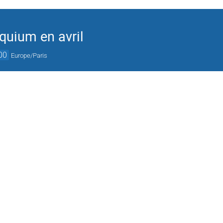
quium en avril
00
Europe/Paris