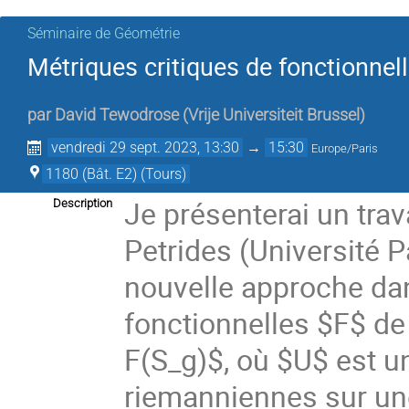
Séminaire de Géométrie
Métriques critiques de fonctionnel
par
David Tewodrose
(
Vrije Universiteit Brussel
)
vendredi 29 sept. 2023, 13:30
→
15:30
Europe/Paris
1180 (Bât. E2) (Tours)
Je présenterai un tra
Description
Petrides (Université 
nouvelle approche dan
fonctionnelles $F$ d
F(S_g)$, où $U$ est u
riemanniennes sur une