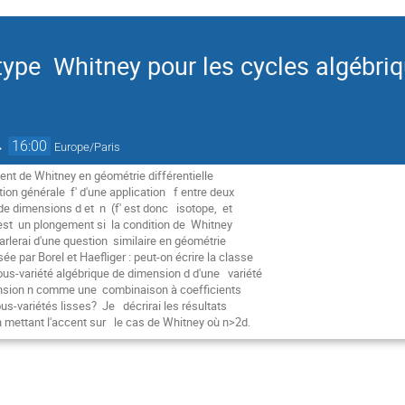
type Whitney pour les cycles algébri
→
16:00
Europe/Paris
nt de Whitney en géométrie différentielle
ation générale f' d'une application f entre deux
 de dimensions d et n (f' est donc isotope, et
 est un plongement si la condition de Whitney
arlerai d'une question similaire en géométrie
e par Borel et Haefliger : peut-on écrire la classe
us-variété algébrique de dimension d d'une variété
ension n comme une combinaison à coefficients
us-variétés lisses? Je décrirai les résultats
n mettant l'accent sur le cas de Whitney où n>2d.