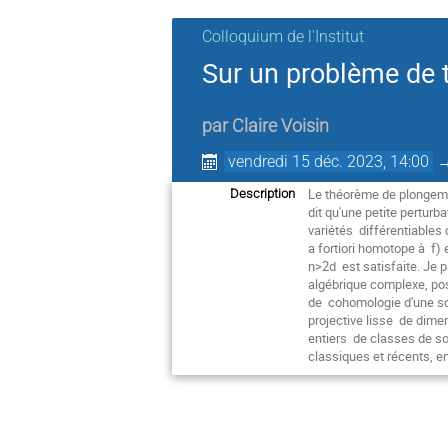
Colloquium de l'Institut
Sur un problème de 
par
Claire Voisin
vendredi 15 déc. 2023, 14:00
Le théorème de plongeme
Description
dit qu'une petite perturb
variétés différentiables
a fortiori homotope à f)
n>2d est satisfaite. Je p
algébrique complexe, posé
de cohomologie d'une so
projective lisse de dim
entiers de classes de so
classiques et récents, e