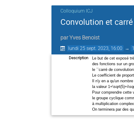
Colloquium ICJ
Convolution et carré
par
Yves Benoist
lundi 25 sept. 2023, 16:00
→
Description
Le but de cet exposé trè
des fonctions sur un gro
le ``carré de convolution
Le coefficient de proporti
Il n'y en a qu'un nombre
la valeur 1+\sqrt(5)+i\sqr
Pour comprendre cette va
le groupe cyclique comm
à multiplication complexe
On terminera par des qu