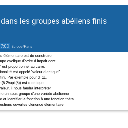
 dans les groupes abéliens finis
17:00
Europe/Paris
s élémentaire est de construire
upe cyclique d'ordre d impair dont
'' est proportionnel au carré.
onalité est appelé ''valeur d-critique''.
 fini. Par exemple pour d=11,
t(5-2\sqrt(5)) est d-critique.
leur, il nous faudra interpréter
e un sous-groupe d'une variété abélienne
 et identifier la fonction à une fonction théta.
estions ouvertes d'énoncé élémentaire.