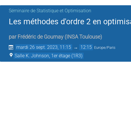
Séminaire de Statistique et Optimisation
Les méthodes d'ordre 2 en optimis
par
Frédéric de Gournay
(
INSA Toulouse
)
mardi 26 sept. 2023, 11:15
→
12:15
Europe/Paris
Salle K. Johnson, 1er étage (1R3)