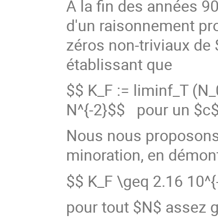
À la fin des années 9
d'un raisonnement pro
zéros non-triviaux de $
établissant que
$$ K_F := liminf_T (N_
N^{-2}$$ pour un $c$ 
Nous nous proposons d
minoration, en démont
$$ K_F \geq 2.16 10^{-
pour tout $N$ assez 