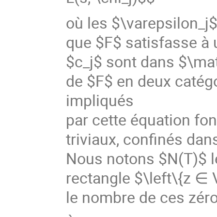
où les $\varepsilon_j
que $F$ satisfasse à 
$c_j$ sont dans $\ma
de $F$ en deux catégor
impliqués
par cette équation fon
triviaux, confinés dan
Nous notons $N(T)$ l
rectangle $\left\{z ∈ V
le nombre de ces zéros