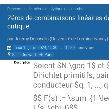
Rencontres de théorie analytique des nombres
Zéros de combinaisons linéaires de 
critique
par
Jeremy Dousselin
(
Université de Lorraine, Nancy
)
lundi 15 janv. 2024, 15:30
→
16:30
Europe/Paris
Salle Grisvard, IHP, Paris
Soient $N \geq 1$ et $
Description
Dirichlet primitifs, pa
conducteur $q_1, ...,
$$ F(s) := \sum_{1 \leq
L(s, \chi_j)$$