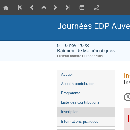
Journées EDP Auve
9–10 nov. 2023
Bâtiment de Mathématiques
Fuseau horaire Europe/Paris
Menu
In
Accueil
de
In
Appel à contribution
l'événement
Programme
Liste des Contributions
Inscription
Informations pratiques