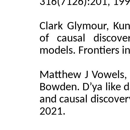
316(7126):201, 19
Clark Glymour, Kun
of causal discov
models.
Frontiers i
Matthew J Vowels, 
Bowden. D’ya like d
and causal discover
2021.