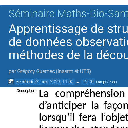
Séminaire Maths-Bio-San
Apprentissage de stru
de données observatio
méthodes de la décou
par
Grégory Guernec
(
Inserm et UT3
)
vendredi 24 nov. 2023, 11:00
→
12:00
Europe/Paris
Description
La compréhension
d’anticiper la faç
lorsqu’il fera l’ob